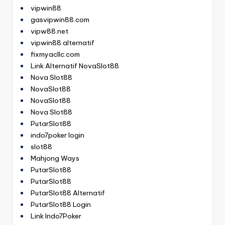
vipwin88
gasvipwin88.com
vipw88.net
vipwin88 alternatif
fixmyacllc.com
Link Alternatif NovaSlot88
Nova Slot88
NovaSlot88
NovaSlot88
Nova Slot88
PutarSlot88
indo7poker login
slot88
Mahjong Ways
PutarSlot88
PutarSlot88
PutarSlot88 Alternatif
PutarSlot88 Login
Link Indo7Poker