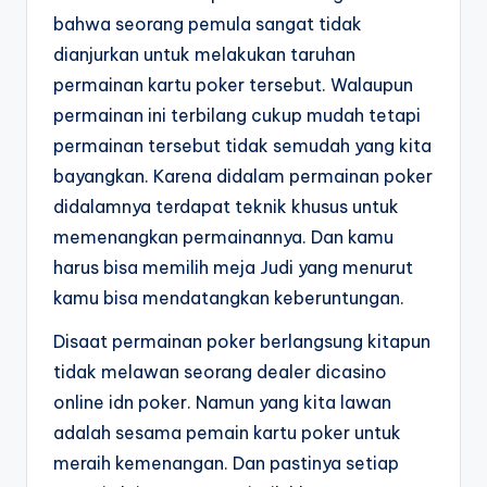
bahwa seorang pemula sangat tidak
dianjurkan untuk melakukan taruhan
permainan kartu poker tersebut. Walaupun
permainan ini terbilang cukup mudah tetapi
permainan tersebut tidak semudah yang kita
bayangkan. Karena didalam permainan poker
didalamnya terdapat teknik khusus untuk
memenangkan permainannya. Dan kamu
harus bisa memilih meja Judi yang menurut
kamu bisa mendatangkan keberuntungan.
Disaat permainan poker berlangsung kitapun
tidak melawan seorang dealer dicasino
online idn poker. Namun yang kita lawan
adalah sesama pemain kartu poker untuk
meraih kemenangan. Dan pastinya setiap