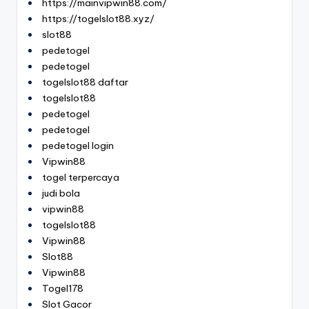
https://mainvipwin88.com/
https://togelslot88.xyz/
slot88
pedetogel
pedetogel
togelslot88 daftar
togelslot88
pedetogel
pedetogel
pedetogel login
Vipwin88
togel terpercaya
judi bola
vipwin88
togelslot88
Vipwin88
Slot88
Vipwin88
Togel178
Slot Gacor