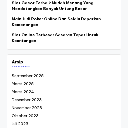
Slot Gacor Terbaik Mudah Menang Yang
Mendatangkan Banyak Untung Besar
Main Judi Poker Online Dan Selalu Dapatkan
Kemenangan
Slot Online Terbesar Sasaran Tepat Untuk
Keuntungan
Arsip
September 2025
Maret 2025
Maret 2024
Desember 2023
November 2023
Oktober 2023
Juli 2023