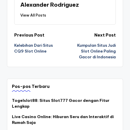
Alexander Rodriguez
View All Posts
Post
Previous Post
Next Post
Kelebihan Dari Situs
Kumpulan Situs Judi
navigation
CQ9 Slot Online
Slot Online Paling
Gacor di Indonesia
Pos-pos Terbaru
Togelslot88: Situs Slot777 Gacor dengan Fitur
Lengkap
Live Casino Online: Hiburan Seru dan Interaktif di
Rumah Saja