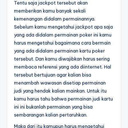
Tentu saja jackpot tersebut akan
memberikan kamu banyak sekali
kemenangan didalam permainannya.
Sebelum kamu mengetahui jackpot apa saja
yang ada didalam permainan poker ini kamu
harus mengetahui bagaimana cara bermain
yang ada didalam permainan kartu poker
tersebut. Dan kamu diwajibkan harus sering
membaca referensi yang ada diinternet. Hal
tersebut bertujuan agar kalian bisa
menambah wawasan disetiap permainan
judi yang hendak kalian mainkan. Untuk itu
kamu harus tahu bahwa permainan judi kartu
ini ini bukanlah permainan yang bisa
sembarangan kalian pertaruhkan.
Maka dari itu kamupun harus mengetahui