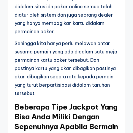
didalam situs idn poker online semua telah
diatur oleh sistem dan juga seorang dealer
yang hanya membagikan kartu didalam
permainan poker.
Sehingga kita hanya perlu melawan antar
sesama pemain yang ada didalam satu meja
permainan kartu poker tersebut. Dan
pastinya kartu yang akan dibagikan pastinya
akan dibagikan secara rata kepada pemain
yang turut berpartisipasi didalam taruhan
tersebut.
Beberapa Tipe Jackpot Yang
Bisa Anda Miliki Dengan
Sepenuhnya Apabila Bermain