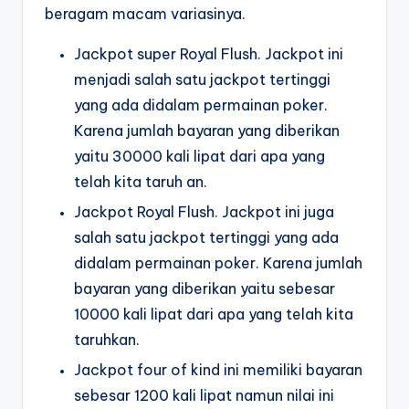
beragam macam variasinya.
Jackpot super Royal Flush. Jackpot ini
menjadi salah satu jackpot tertinggi
yang ada didalam permainan poker.
Karena jumlah bayaran yang diberikan
yaitu 30000 kali lipat dari apa yang
telah kita taruh an.
Jackpot Royal Flush. Jackpot ini juga
salah satu jackpot tertinggi yang ada
didalam permainan poker. Karena jumlah
bayaran yang diberikan yaitu sebesar
10000 kali lipat dari apa yang telah kita
taruhkan.
Jackpot four of kind ini memiliki bayaran
sebesar 1200 kali lipat namun nilai ini