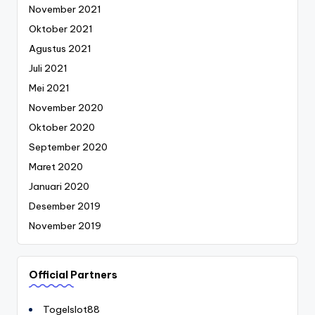
November 2021
Oktober 2021
Agustus 2021
Juli 2021
Mei 2021
November 2020
Oktober 2020
September 2020
Maret 2020
Januari 2020
Desember 2019
November 2019
Official Partners
Togelslot88