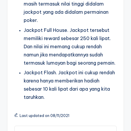
masih termasuk nilai tinggi didalam
jackpot yang ada didalam permainan
poker.
Jackpot Full House. Jackpot tersebut
memiliki reward sebesar 250 kali lipat.
Dan nilai ini memang cukup rendah
namun jika mendapatkannya sudah
termasuk lumayan bagi seorang pemain.
Jackpot Flash. Jackpot ini cukup rendah
karena hanya memberikan hadiah
sebesar 10 kali lipat dari apa yang kita
taruhkan.
Last updated on 08/11/2021