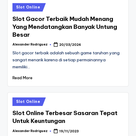
Posted
Slot Online
in
Slot Gacor Terbaik Mudah Menang
Yang Mendatangkan Banyak Untung
Besar
Alexander Rodriguez
20/03/2024
Posted
by
Slot gacor terbaik adalah sebuah game taruhan yang
sangat menarik karena di setiap permainannya
memiliki…
Read More
Posted
Slot Online
in
Slot Online Terbesar Sasaran Tepat
Untuk Keuntungan
Alexander Rodriguez
19/11/2023
Posted