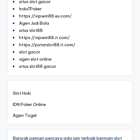
situs slot gacor
Indo7Poker
https://vipwin88.eu.com/
Agen Judi Bola
situs slot88
https://vipwin88.it.com/
https://putarslot88.it.com/
slot gacor
agen slot online
situs slot88 gacor
Slot Hoki
IDN Poker Online
Agen Togel
Banyak pemain percaya ada jam terbaik bermain slot