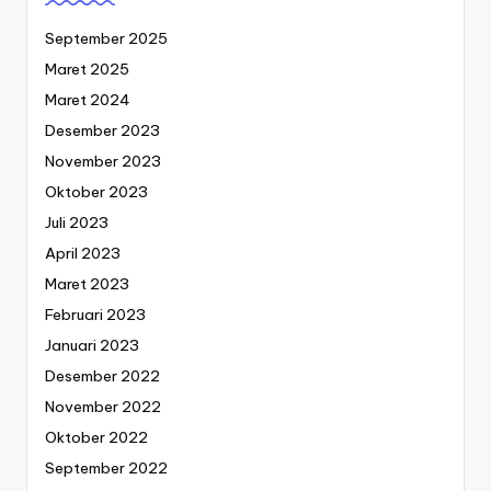
September 2025
Maret 2025
Maret 2024
Desember 2023
November 2023
Oktober 2023
Juli 2023
April 2023
Maret 2023
Februari 2023
Januari 2023
Desember 2022
November 2022
Oktober 2022
September 2022