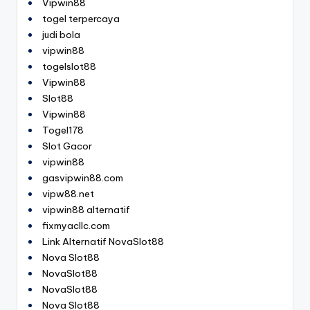
Vipwin88
togel terpercaya
judi bola
vipwin88
togelslot88
Vipwin88
Slot88
Vipwin88
Togel178
Slot Gacor
vipwin88
gasvipwin88.com
vipw88.net
vipwin88 alternatif
fixmyacllc.com
Link Alternatif NovaSlot88
Nova Slot88
NovaSlot88
NovaSlot88
Nova Slot88