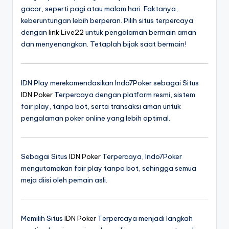
gacor, seperti pagi atau malam hari. Faktanya,
keberuntungan lebih berperan. Pilih situs terpercaya
dengan
link Live22
untuk pengalaman bermain aman
dan menyenangkan. Tetaplah bijak saat bermain!
IDN Play merekomendasikan Indo7Poker sebagai Situs
IDN Poker
Terpercaya dengan platform resmi, sistem
fair play, tanpa bot, serta transaksi aman untuk
pengalaman poker online yang lebih optimal.
Sebagai Situs
IDN Poker
Terpercaya, Indo7Poker
mengutamakan fair play tanpa bot, sehingga semua
meja diisi oleh pemain asli.
Memilih Situs
IDN Poker
Terpercaya menjadi langkah