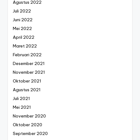
Agustus 2022
Juli 2022
Juni 2022
Mei 2022
April 2022
Maret 2022
Februari 2022
Desember 2021
November 2021
Oktober 2021
Agustus 2021
Juli 2021
Mei 2021
November 2020
Oktober 2020
September 2020