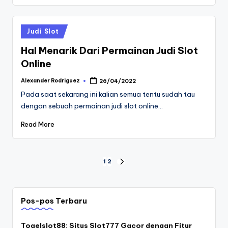
Posted
Judi Slot
in
Hal Menarik Dari Permainan Judi Slot
Online
Alexander Rodriguez
26/04/2022
Posted
by
Pada saat sekarang ini kalian semua tentu sudah tau
dengan sebuah permainan judi slot online…
Read More
Paginasi
1
2
NEXT
PAGE
pos
Pos-pos Terbaru
Togelslot88: Situs Slot777 Gacor dengan Fitur