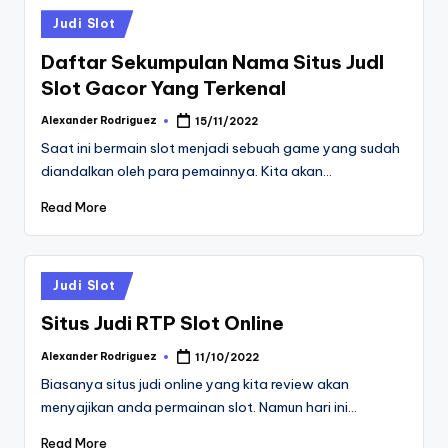
Posted
Judi Slot
in
Daftar Sekumpulan Nama Situs JudI
Slot Gacor Yang Terkenal
Alexander Rodriguez
15/11/2022
Posted
by
Saat ini bermain slot menjadi sebuah game yang sudah
diandalkan oleh para pemainnya. Kita akan…
Read More
Posted
Judi Slot
in
Situs Judi RTP Slot Online
Alexander Rodriguez
11/10/2022
Posted
by
Biasanya situs judi online yang kita review akan
menyajikan anda permainan slot. Namun hari ini…
Read More