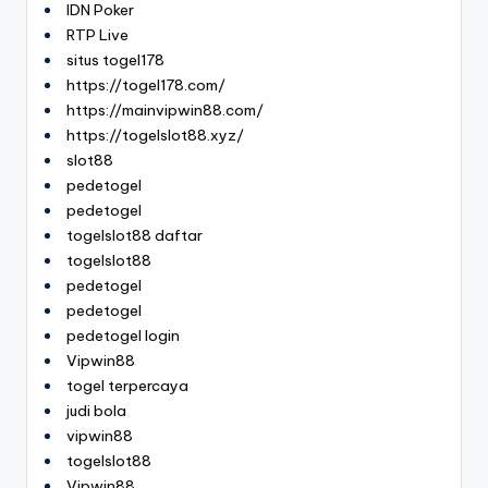
IDN Poker
RTP Live
situs togel178
https://togel178.com/
https://mainvipwin88.com/
https://togelslot88.xyz/
slot88
pedetogel
pedetogel
togelslot88 daftar
togelslot88
pedetogel
pedetogel
pedetogel login
Vipwin88
togel terpercaya
judi bola
vipwin88
togelslot88
Vipwin88