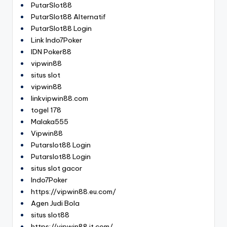
PutarSlot88
PutarSlot88 Alternatif
PutarSlot88 Login
Link Indo7Poker
IDN Poker88
vipwin88
situs slot
vipwin88
linkvipwin88.com
togel 178
Malaka555
Vipwin88
Putarslot88 Login
Putarslot88 Login
situs slot gacor
Indo7Poker
https://vipwin88.eu.com/
Agen Judi Bola
situs slot88
https://vipwin88.it.com/