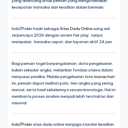
yang dirancang untuk pemain yang mengutamakan
kecepatan transaksi dan keadilan dalam bermain.
Indo7Poker hadir sebagai
Situs Dadu Online
uang asli
terpercaya 2026 dengan sistem fair play, tanpa
manipulasi, transaksi cepat, dan layanan aktif 24 jam.
Bagi pemain togel berpengalaman, data pengeluaran
bukan sekadar angka, melainkan fondasi utama dalam
menyusun prediksi. Melalui pengeluaran
toto macau hari
ini
, pemain dapat melihat pola, tren angka yang sering
muncul, serta hasil sebelumnya secara kronologis. Hal ini
membantu proses analisis menjadi lebih terstruktur dan
rasional.
Indo7Poker
situs dadu online menjaga standar keadilan