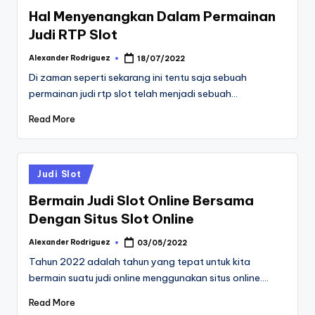
in
Hal Menyenangkan Dalam Permainan
Judi RTP Slot
Alexander Rodriguez
18/07/2022
Posted
by
Di zaman seperti sekarang ini tentu saja sebuah
permainan judi rtp slot telah menjadi sebuah…
Read More
Posted
Judi Slot
in
Bermain Judi Slot Online Bersama
Dengan Situs Slot Online
Alexander Rodriguez
03/05/2022
Posted
by
Tahun 2022 adalah tahun yang tepat untuk kita
bermain suatu judi online menggunakan situs online.…
Read More