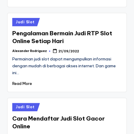
Posted
Judi Slot
in
Pengalaman Bermain Judi RTP Slot
Online Setiap Hari
Alexander Rodriguez
21/09/2022
Posted
by
Permainan judi slot dapat mengumpulkan informasi
dengan mudah di berbagai akses internet. Dan game
ini…
Read More
Posted
Judi Slot
in
Cara Mendaftar Judi Slot Gacor
Online