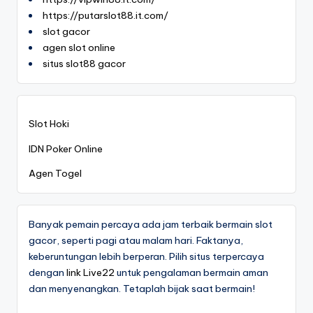
https://putarslot88.it.com/
slot gacor
agen slot online
situs slot88 gacor
Slot Hoki
IDN Poker Online
Agen Togel
Banyak pemain percaya ada jam terbaik bermain slot
gacor, seperti pagi atau malam hari. Faktanya,
keberuntungan lebih berperan. Pilih situs terpercaya
dengan
link Live22
untuk pengalaman bermain aman
dan menyenangkan. Tetaplah bijak saat bermain!