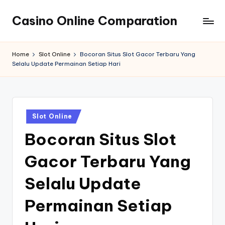
Casino Online Comparation
Home
Slot Online
Bocoran Situs Slot Gacor Terbaru Yang
Selalu Update Permainan Setiap Hari
Posted
Slot Online
in
Bocoran Situs Slot
Gacor Terbaru Yang
Selalu Update
Permainan Setiap