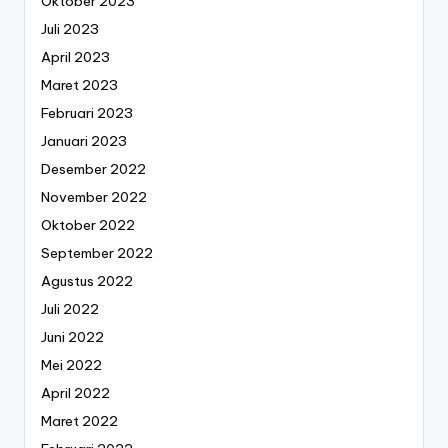
Oktober 2023
Juli 2023
April 2023
Maret 2023
Februari 2023
Januari 2023
Desember 2022
November 2022
Oktober 2022
September 2022
Agustus 2022
Juli 2022
Juni 2022
Mei 2022
April 2022
Maret 2022