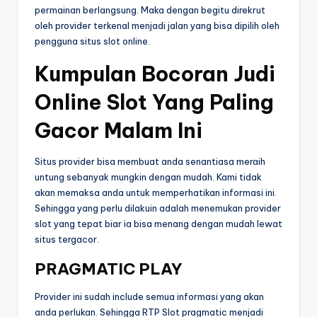
permainan berlangsung. Maka dengan begitu direkrut
oleh provider terkenal menjadi jalan yang bisa dipilih oleh
pengguna situs slot online.
Kumpulan Bocoran Judi
Online Slot Yang Paling
Gacor Malam Ini
Situs provider bisa membuat anda senantiasa meraih
untung sebanyak mungkin dengan mudah. Kami tidak
akan memaksa anda untuk memperhatikan informasi ini.
Sehingga yang perlu dilakuin adalah menemukan provider
slot yang tepat biar ia bisa menang dengan mudah lewat
situs tergacor.
PRAGMATIC PLAY
Provider ini sudah include semua informasi yang akan
anda perlukan. Sehingga RTP Slot pragmatic menjadi