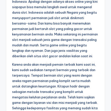
Indonesia. Apalagi dengan adanya akses online yang kini
siapapun bisa memulai langkah awal untuk mengenal
dunia slot. Indonesia adalah sebuah Negara yang begitu
menyupport permainan judi slot untuk dinikmati
bersama-sama. Dan kamu bisa banyak menemukan
permainan judi bertaruh slot yang paling gacor untuk
kenyamanan bermain anda. Maka sekarang ini permainan
slot menjadi sebuah jenis game dengan transaksi paling
mudah dan murah. Serta game online yang begitu
lengkap dan nyaman. Dan juga jenis vasilitas yang
diberikan oleh situs slot gacor andalan kalian saat ini.
Karena anda akan menjadi pemain terbaik kami saat ini,
kami sudah sediakan tempat bermain yang terbaik dan
terpercaya. Tempat bermain slot yang resmi dengan
aneka ragam permainan paling komplit serta mudah
untuk datangkan keuntungan. Kitapun hadir dengan
sebagian metode transaksi yang komplit untuk
mengatasi keluhan perjalanan anda. Telah kami sajikan
game dengan layanan visi dan misi menjadi yang terbaik.
Sehingga kedepannya fasilitas yang memang sudah kita