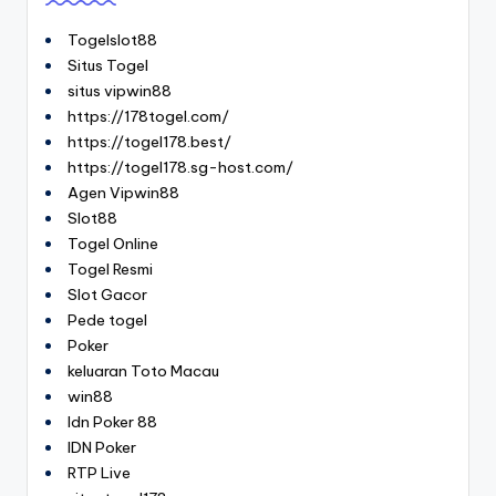
Togelslot88
Situs Togel
situs vipwin88
https://178togel.com/
https://togel178.best/
https://togel178.sg-host.com/
Agen Vipwin88
Slot88
Togel Online
Togel Resmi
Slot Gacor
Pede togel
Poker
keluaran Toto Macau
win88
Idn Poker 88
IDN Poker
RTP Live