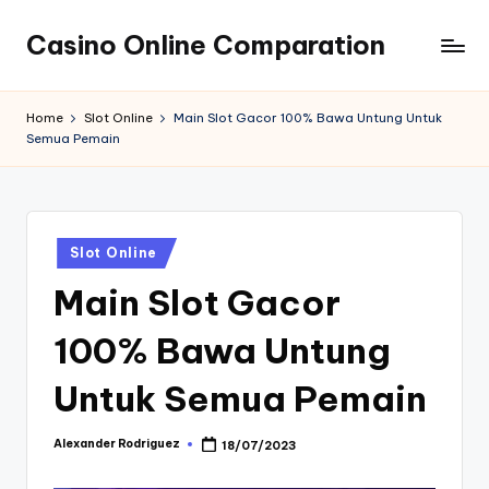
Casino Online Comparation
Home
Slot Online
Main Slot Gacor 100% Bawa Untung Untuk
Semua Pemain
Posted
Slot Online
in
Main Slot Gacor
100% Bawa Untung
Untuk Semua Pemain
Alexander Rodriguez
18/07/2023
Posted
by