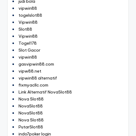
judi bola
vipwin88
togelslot88
Vipwin88
Slot88
Vipwin88
Togel178
Slot Gacor
vipwin88
gasvipwin88.com
vipw88.net
vipwin88 alternatif
fixmyacllc.com
Link Alternatif NovaSlot88
Nova Slot88
NovaSlot88
NovaSlot88
Nova Slot88
PutarSlot88
indo7poker login