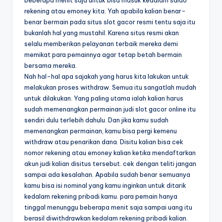
beberapa menit saja untuk bisa masuk kedalam saldo
rekening atau emoney kita. Yah apabila kalian benar-
benar bermain pada situs slot gacor resmi tentu saja itu
bukanlah hal yang mustahil. Karena situs resmi akan
selalu memberikan pelayanan terbaik mereka demi
memikat para pemainnya agar tetap betah bermain
bersama mereka.
Nah hal-hal apa sajakah yang harus kita lakukan untuk
melakukan proses withdraw. Semua itu sangatlah mudah
untuk dilakukan. Yang paling utama ialah kalian harus
sudah memenangkan permainan judi slot gacor online itu
sendiri dulu terlebih dahulu. Dan jika kamu sudah
memenangkan permainan, kamu bisa pergi kemenu
withdraw atau penarikan dana. Disitu kalian bisa cek
nomor rekening atau emoney kalian ketika mendaftarkan
akun judi kalian disitus tersebut. cek dengan teliti jangan
sampai ada kesalahan. Apabila sudah benar semuanya
kamu bisa isi nominal yang kamu inginkan untuk ditarik
kedalam rekening pribadi kamu. para pemain hanya
tinggal menunggu beberapa menit saja sampai uang itu
berasil diwithdrawkan kedalam rekening pribadi kalian.