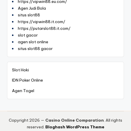
https://vipwin88.eu.com/
Agen Judi Bola
situs slot88
https://vipwin88.it.com/
https://putarslot88.it.com/
slot gacor
agen slot online
situs slot88 gacor
Slot Hoki
IDN Poker Online
Agen Togel
Copyright 2026 —
Casino Online Comparation
. All rights
reserved.
Bloghash WordPress Theme