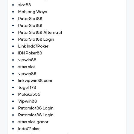
slot88
Mahjong Ways
PutarSlot88
PutarSlot88
PutarSlot88 Alternatif
PutarSlot88 Login
Link Indo7Poker
IDN Poker88
vipwin88
situs slot
vipwin88
linkvipwin88.com
togel 178
Malaka555
Vipwin88
Putarslot88 Login
Putarslot88 Login
situs slot gacor
Indo7Poker