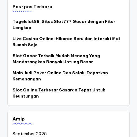
Pos-pos Terbaru
Togelslot88: Situs Slot777 Gacor dengan Fitur
Lengkap
Live Casino Online: Hiburan Seru dan Interaktif di
Rumah Saja
Slot Gacor Terbaik Mudah Menang Yang
Mendatangkan Banyak Untung Besar
Main Judi Poker Online Dan Selalu Dapatkan
Kemenangan
Slot Online Terbesar Sasaran Tepat Untuk
Keuntungan
Arsip
September 2025