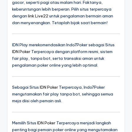
gacor, seperti pagi atau malam hari. Faktanya,
keberuntungan lebih berperan. Pilih situs terpercaya
dengan
link Live22
untuk pengalaman bermain aman
dan menyenangkan. Tetaplah bijak saat bermain!
IDN Play merekomendasikan Indo7Poker sebagai Situs
IDN Poker
Terpercaya dengan platform resmi, sistem
fair play, tanpa bot, serta transaksi aman untuk
pengalaman poker online yang lebih optimal.
Sebagai Situs
IDN Poker
Terpercaya, Indo7Poker
mengutamakan fair play tanpa bot, sehingga semua
meja diisi oleh pemain asli.
Memilih Situs
IDN Poker
Terpercaya menjadi langkah
penting bagi pemain poker online yang mengutamakan