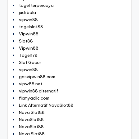
togel terpercaya
judi bola
vipwin88
togelslot88
Vipwin88
Slot88
Vipwin88
Togel178
Slot Gacor
vipwin88
gasvipwin88.com
vipw88.net
vipwin88 alternatif
fixmyacllc.com
Link Alternatif NovaSlot88
Nova Slot88
NovaSlot88
NovaSlot88
Nova Slot88