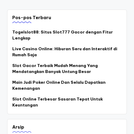
Pos-pos Terbaru
Togelslot88: Situs Slot777 Gacor dengan Fitur
Lengkap
Live Casino Online: Hiburan Seru dan Interaktif di
Rumah Saja
Slot Gacor Terbaik Mudah Menang Yang
Mendatangkan Banyak Untung Besar
Main Judi Poker Online Dan Selalu Dapatkan
Kemenangan
Slot Online Terbesar Sasaran Tepat Untuk
Keuntungan
Arsip