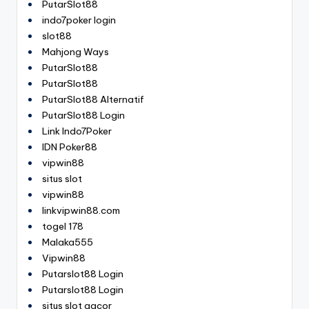
PutarSlot88
indo7poker login
slot88
Mahjong Ways
PutarSlot88
PutarSlot88
PutarSlot88 Alternatif
PutarSlot88 Login
Link Indo7Poker
IDN Poker88
vipwin88
situs slot
vipwin88
linkvipwin88.com
togel 178
Malaka555
Vipwin88
Putarslot88 Login
Putarslot88 Login
situs slot gacor