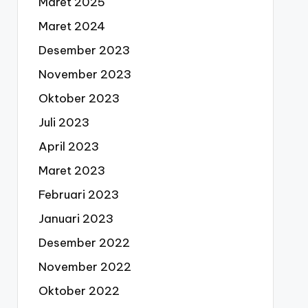
Maret 2025
Maret 2024
Desember 2023
November 2023
Oktober 2023
Juli 2023
April 2023
Maret 2023
Februari 2023
Januari 2023
Desember 2022
November 2022
Oktober 2022