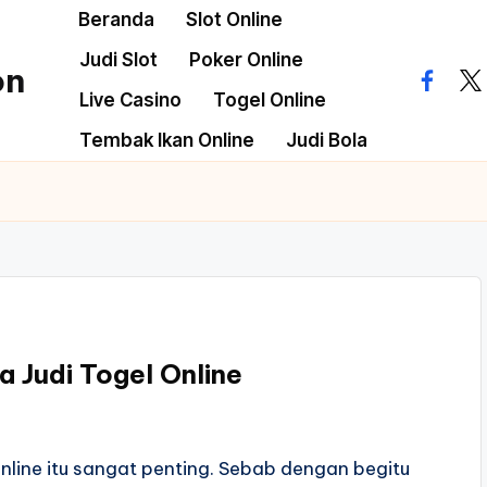
Beranda
Slot Online
Judi Slot
Poker Online
on
facebo
twi
Live Casino
Togel Online
Tembak Ikan Online
Judi Bola
 Judi Togel Online
line itu sangat penting. Sebab dengan begitu