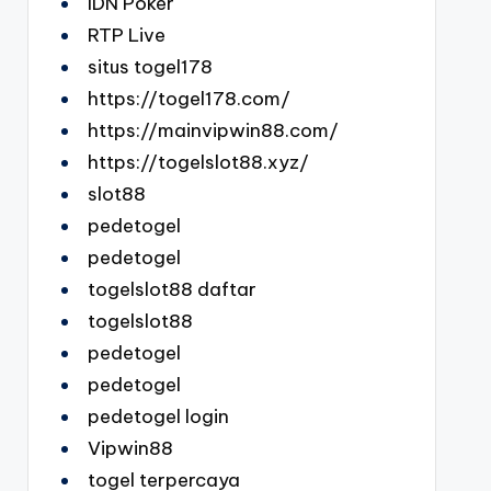
IDN Poker
RTP Live
situs togel178
https://togel178.com/
https://mainvipwin88.com/
https://togelslot88.xyz/
slot88
pedetogel
pedetogel
togelslot88 daftar
togelslot88
pedetogel
pedetogel
pedetogel login
Vipwin88
togel terpercaya