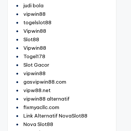
judi bola
vipwin88
togelslot88
Vipwin88
Slot88
Vipwin88
Togel178
Slot Gacor
vipwin88
gasvipwin88.com
vipw88.net
vipwin88 alternatif
fixmyacllc.com
Link Alternatif NovaSlot88
Nova Slot88