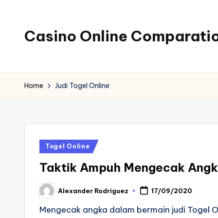
Casino Online Comparati
Home
Judi Togel Online
Posted
Togel Online
in
Taktik Ampuh Mengecak Angka
Alexander Rodriguez
17/09/2020
Posted
by
Mengecak angka dalam bermain judi Togel On