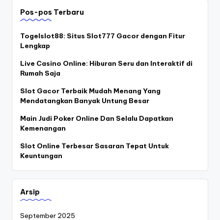
Pos-pos Terbaru
Togelslot88: Situs Slot777 Gacor dengan Fitur
Lengkap
Live Casino Online: Hiburan Seru dan Interaktif di
Rumah Saja
Slot Gacor Terbaik Mudah Menang Yang
Mendatangkan Banyak Untung Besar
Main Judi Poker Online Dan Selalu Dapatkan
Kemenangan
Slot Online Terbesar Sasaran Tepat Untuk
Keuntungan
Arsip
September 2025