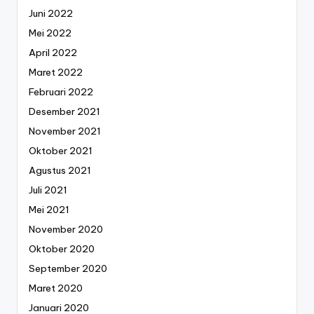
Juni 2022
Mei 2022
April 2022
Maret 2022
Februari 2022
Desember 2021
November 2021
Oktober 2021
Agustus 2021
Juli 2021
Mei 2021
November 2020
Oktober 2020
September 2020
Maret 2020
Januari 2020